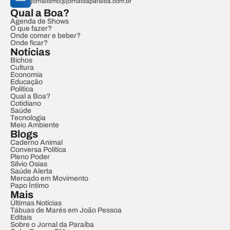
jornalismo@jornaldaparaiba.com.br
Qual a Boa?
Agenda de Shows
O que fazer?
Onde comer e beber?
Onde ficar?
Notícias
Bichos
Cultura
Economia
Educação
Política
Qual a Boa?
Cotidiano
Saúde
Tecnologia
Meio Ambiente
Blogs
Caderno Animal
Conversa Política
Pleno Poder
Sílvio Osias
Saúde Alerta
Mercado em Movimento
Papo Íntimo
Mais
Últimas Notícias
Tábuas de Marés em João Pessoa
Editais
Sobre o Jornal da Paraíba