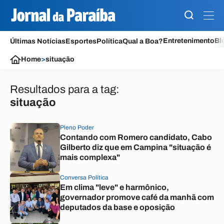
Entretenimento
Bl
Últimas Notícias
Esportes
Política
Qual a Boa?
Home
>
situação
Resultados para a tag:
situação
Pleno Poder
Contando com Romero candidato, Cabo
Gilberto diz que em Campina "situação é
mais complexa"
Conversa Política
Em clima "leve" e harmônico,
governador promove café da manhã com
deputados da base e oposição