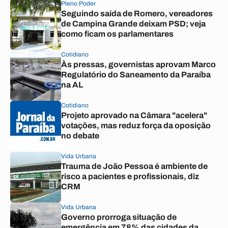
Pleno Poder
Seguindo saída de Romero, vereadores
de Campina Grande deixam PSD; veja
como ficam os parlamentares
Cotidiano
Às pressas, governistas aprovam Marco
Regulatório do Saneamento da Paraíba
na AL
Cotidiano
Projeto aprovado na Câmara "acelera"
votações, mas reduz força da oposição
no debate
Vida Urbana
Trauma de João Pessoa é ambiente de
risco a pacientes e profissionais, diz
CRM
Vida Urbana
Governo prorroga situação de
emergência em 78% das cidades da