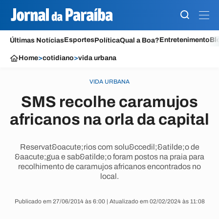
Esportes
Entretenimento
Bl
Últimas Notícias
Política
Qual a Boa?
Home
>
cotidiano
>
vida urbana
VIDA URBANA
SMS recolhe caramujos
africanos na orla da capital
Reservat&oacute;rios com solu&ccedil;&atilde;o de
&aacute;gua e sab&atilde;o foram postos na praia para
recolhimento de caramujos africanos encontrados no
local.
Publicado em 27/06/2014 às 6:00 | Atualizado em 02/02/2024 às 11:08