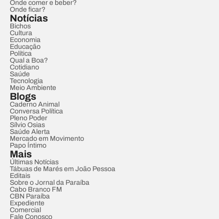
Onde comer e beber?
Onde ficar?
Notícias
Bichos
Cultura
Economia
Educação
Política
Qual a Boa?
Cotidiano
Saúde
Tecnologia
Meio Ambiente
Blogs
Caderno Animal
Conversa Política
Pleno Poder
Sílvio Osias
Saúde Alerta
Mercado em Movimento
Papo Íntimo
Mais
Últimas Notícias
Tábuas de Marés em João Pessoa
Editais
Sobre o Jornal da Paraíba
Cabo Branco FM
CBN Paraíba
Expediente
Comercial
Fale Conosco