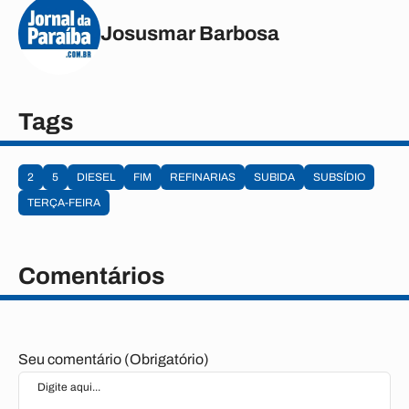
Josusmar Barbosa
Tags
2
5
DIESEL
FIM
REFINARIAS
SUBIDA
SUBSÍDIO
TERÇA-FEIRA
Comentários
Seu comentário (Obrigatório)