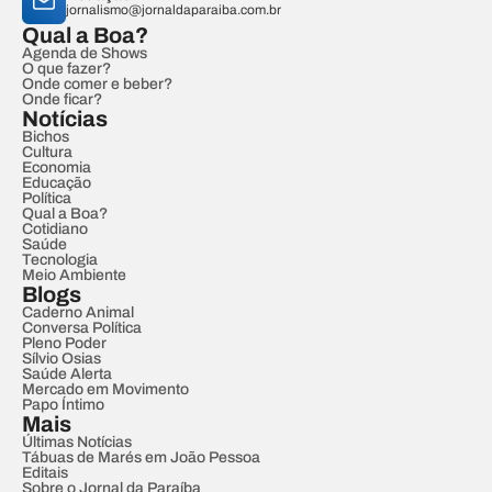
jornalismo@jornaldaparaiba.com.br
Qual a Boa?
Agenda de Shows
O que fazer?
Onde comer e beber?
Onde ficar?
Notícias
Bichos
Cultura
Economia
Educação
Política
Qual a Boa?
Cotidiano
Saúde
Tecnologia
Meio Ambiente
Blogs
Caderno Animal
Conversa Política
Pleno Poder
Sílvio Osias
Saúde Alerta
Mercado em Movimento
Papo Íntimo
Mais
Últimas Notícias
Tábuas de Marés em João Pessoa
Editais
Sobre o Jornal da Paraíba