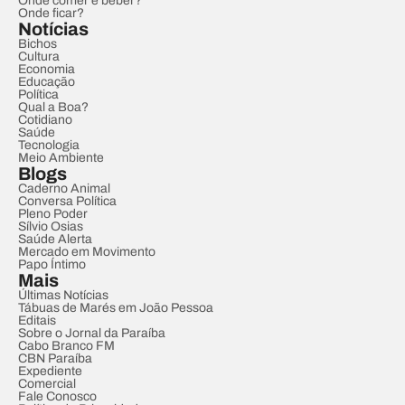
Onde comer e beber?
Onde ficar?
Notícias
Bichos
Cultura
Economia
Educação
Política
Qual a Boa?
Cotidiano
Saúde
Tecnologia
Meio Ambiente
Blogs
Caderno Animal
Conversa Política
Pleno Poder
Sílvio Osias
Saúde Alerta
Mercado em Movimento
Papo Íntimo
Mais
Últimas Notícias
Tábuas de Marés em João Pessoa
Editais
Sobre o Jornal da Paraíba
Cabo Branco FM
CBN Paraíba
Expediente
Comercial
Fale Conosco