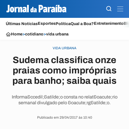
Esportes
Entretenimento
Bl
Últimas Notícias
Política
Qual a Boa?
Home
>
cotidiano
>
vida urbana
VIDA URBANA
Sudema classifica onze
praias como impróprias
para banho; saiba quais
Informa&ccedil;&atilde;o consta no relat&oacute;rio
semanal divulgado pelo &oacute;rg&atilde;o.
Publicado em 29/04/2017 às 10:40