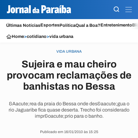
Esportes
Entretenimento
Bl
Últimas Notícias
Política
Qual a Boa?
Home
>
cotidiano
>
vida urbana
VIDA URBANA
Sujeira e mau cheiro
provocam reclamações de
banhistas no Bessa
&Aacute;rea da praia do Bessa onde des&aacute;gua o
rio Jaguaribe fica quase deserta. Trecho foi considerado
impr&oacute;prio para o banho.
Publicado em 16/01/2010 às 15:25