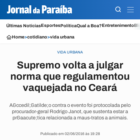
Esportes
Entretenimento
Bl
Últimas Notícias
Política
Qual a Boa?
Home
>
cotidiano
>
vida urbana
VIDA URBANA
Supremo volta a julgar
norma que regulamentou
vaquejada no Ceará
A&ccedil;&atilde;o contra o evento foi protocolada pelo
procurador-geral Rodrigo Janot, que sustenta estar a
pr&aacute;tica relacionada a maus-tratos a animais.
Publicado em 02/06/2016 às 19:28