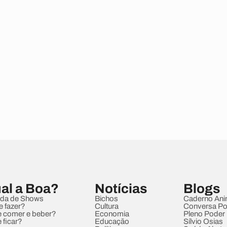
al a Boa?
Notícias
Blogs
da de Shows
Bichos
Caderno Ani
e fazer?
Cultura
Conversa Pol
 comer e beber?
Economia
Pleno Poder
 ficar?
Educação
Sílvio Osias