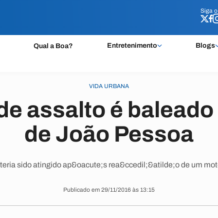
Siga 
Siga 
Entretenimento
Blogs
Qual a Boa?
VIDA URBANA
de assalto é baleado
de João Pessoa
ria sido atingido ap&oacute;s rea&ccedil;&atilde;o de um moto
Publicado em 29/11/2016 às 13:15