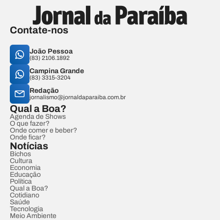
Contate-nos
João Pessoa
(83) 2106.1892
Campina Grande
(83) 3315-3204
Redação
jornalismo@jornaldaparaiba.com.br
Qual a Boa?
Agenda de Shows
O que fazer?
Onde comer e beber?
Onde ficar?
Notícias
Bichos
Cultura
Economia
Educação
Política
Qual a Boa?
Cotidiano
Saúde
Tecnologia
Meio Ambiente