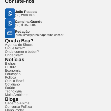
Contate-nos
João Pessoa
(83) 2106.1892
Campina Grande
(83) 3315-3204
Redação
jornalismo@jornaldaparaiba.com.br
Qual a Boa?
Agenda de Shows
O que fazer?
Onde comer e beber?
Onde ficar?
Notícias
Bichos
Cultura
Economia
Educação
Política
Qual a Boa?
Cotidiano
Saúde
Tecnologia
Meio Ambiente
Blogs
Caderno Animal
Conversa Política
Pleno Poder