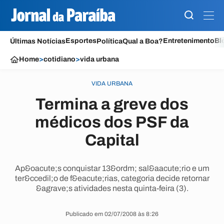
Esportes
Entretenimento
Bl
Últimas Notícias
Política
Qual a Boa?
Home
>
cotidiano
>
vida urbana
VIDA URBANA
Termina a greve dos
médicos dos PSF da
Capital
Ap&oacute;s conquistar 13&ordm; sal&aacute;rio e um
ter&ccedil;o de f&eacute;rias, categoria decide retornar
&agrave;s atividades nesta quinta-feira (3).
Publicado em 02/07/2008 às 8:26