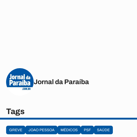
Jornal da Paraíba
Tags
GREVE
JOAO PESSOA
MÉDICOS
PSF
SAÚDE