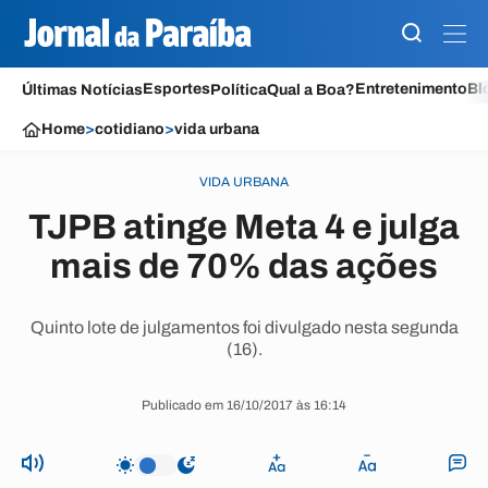
Esportes
Entretenimento
Bl
Últimas Notícias
Política
Qual a Boa?
Home
>
cotidiano
>
vida urbana
VIDA URBANA
TJPB atinge Meta 4 e julga
mais de 70% das ações
Quinto lote de julgamentos foi divulgado nesta segunda
(16).
Publicado em 16/10/2017 às 16:14