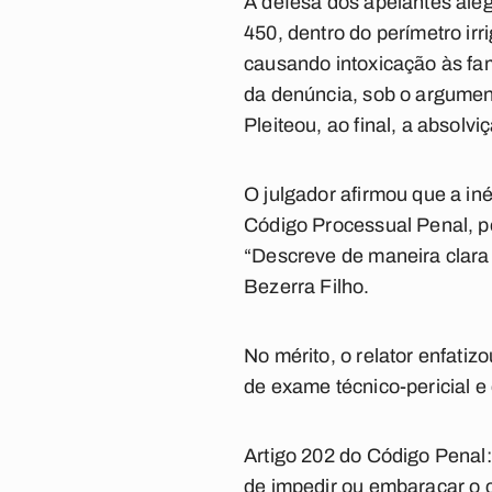
A defesa dos apelantes ale
450, dentro do perímetro ir
causando intoxicação às fa
da denúncia, sob o argument
Pleiteou, ao final, a absol
O julgador afirmou que a in
Código Processual Penal, pe
“Descreve de maneira clara e
Bezerra Filho.
No mérito, o relator enfati
de exame técnico-pericial e
Artigo 202 do Código Penal: 
de impedir ou embaraçar o c