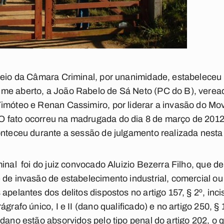
 meio da Câmara Criminal, por unanimidade, estabeleceu
me aberto, a João Rabelo de Sá Neto (PC do B), veread
Timóteo e Renan Cassimiro, por liderar a invasão do M
 fato ocorreu na madrugada do dia 8 de março de 201
onteceu durante a sessão de julgamento realizada nesta t
inal foi do juiz convocado Aluizio Bezerra Filho, que d
 de invasão de estabelecimento industrial, comercial ou 
pelantes dos delitos dispostos no artigo 157, § 2º, incis
grafo único, I e II (dano qualificado) e no artigo 250, § 1
 dano estão absorvidos pelo tipo penal do artigo 202, o