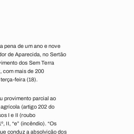
 a pena de um ano e nove
or de Aparecida, no Sertão
ovimento dos Sem Terra
2, com mais de 200
erça-feira (18).
eu provimento parcial ao
agrícola (artigo 202 do
os I e II (roubo
º, II, “e” (incêndio). “Os
 que conduz a absolvição dos