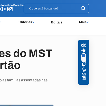
o
o
Jornal da Paraíba
Jornal da Paraíba
Editorias
Mais
Editais
res do MST
ertão
o às famílias assentadas nas