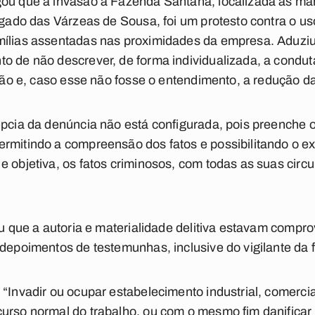
gou que a invasão à Fazenda Santana, localizada às m
rigado das Várzeas de Sousa, foi um protesto contra o 
mílias assentadas nas proximidades da empresa. Aduziu,
o de não descrever, de forma individualizada, a condut
vição e, caso esse não fosse o entendimento, a redução d
épcia da denúncia não está configurada, pois preenche os
rmitindo a compreensão dos fatos e possibilitando o exe
 objetiva, os fatos criminosos, com todas as suas circu
zou que a autoria e materialidade delitiva estavam comp
 depoimentos de testemunhas, inclusive do vigilante da 
“Invadir ou ocupar estabelecimento industrial, comercial
urso normal do trabalho, ou com o mesmo fim danificar