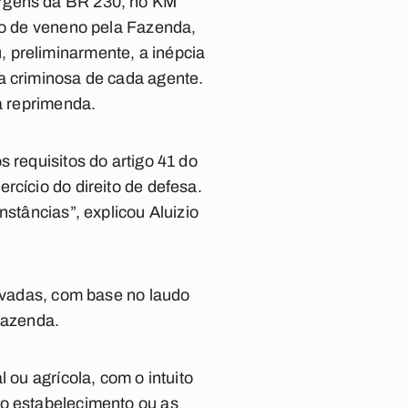
argens da BR 230, no KM
uso de veneno pela Fazenda,
 preliminarmente, a inépcia
a criminosa de cada agente.
a reprimenda.
 requisitos do artigo 41 do
rcício do direito de defesa.
nstâncias”, explicou Aluizio
rovadas, com base no laudo
fazenda.
 ou agrícola, com o intuito
 o estabelecimento ou as