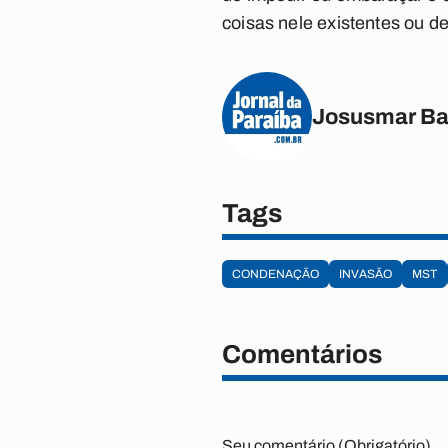
coisas nele existentes ou de
Josusmar Ba
Tags
CONDENAÇÃO
INVASÃO
MST
Comentários
Seu comentário (Obrigatório)