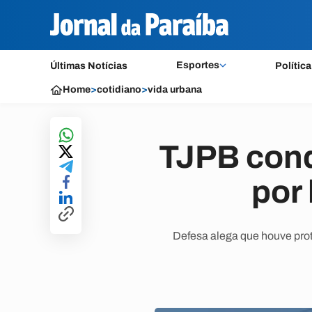
Esportes
Últimas Notícias
Política
Home
>
cotidiano
>
vida urbana
TJPB cond
por 
Defesa alega que houve prot