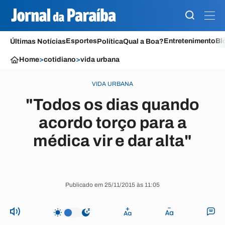
Esportes
Entretenimento
Bl
Últimas Notícias
Política
Qual a Boa?
Home
>
cotidiano
>
vida urbana
VIDA URBANA
"Todos os dias quando
acordo torço para a
médica vir e dar alta"
Publicado em 25/11/2015 às 11:05