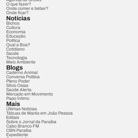
O que fazer?
Onde comer e beber?
Onde ficar?
Notícias
Bichos
Cultura
Economia
Educação
Política
Qual a Boa?
Cotidiano
Saúde
Tecnologia
Meio Ambiente
Blogs
Caderno Animal
Conversa Política
Pleno Poder
Sílvio Osias
Saúde Alerta
Mercado em Movimento
Papo Íntimo
Mais
Últimas Notícias
Tábuas de Marés em João Pessoa
Editais
Sobre o Jornal da Paraíba
Cabo Branco FM
CBN Paraíba
Expediente