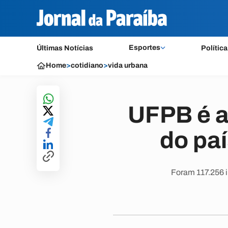
Esportes
Últimas Notícias
Política
Home
>
cotidiano
>
vida urbana
UFPB é a
do paí
Foram 117.256 i