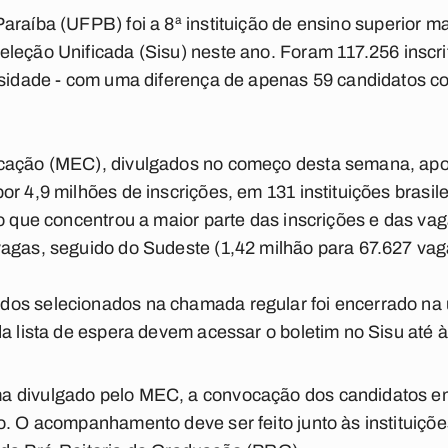
Paraíba (UFPB)
foi a
8ª instituição
de ensino superior
ma
eleção Unificada (Sisu)
neste ano. Foram 117.256 inscri
rsidade - com uma diferença de apenas 59 candidatos co
cação (MEC), divulgados no começo desta semana, apon
or 4,9 milhões de inscrições, em 131 instituições brasil
ão que concentrou a maior parte das inscrições e das va
vagas, seguido do Sudeste (1,42 milhão para 67.627 vag
os selecionados na chamada regular foi encerrado na ú
da lista de espera devem acessar o boletim no Sisu até à
 divulgado pelo MEC, a convocação dos candidatos em 
ro. O acompanhamento deve ser feito junto às institui