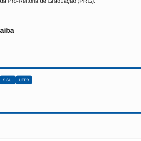
 da Pró-Reitoria de Graduação (PRG).
raíba
SISU.
UFPB