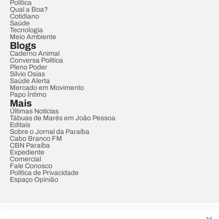
Política
Qual a Boa?
Cotidiano
Saúde
Tecnologia
Meio Ambiente
Blogs
Caderno Animal
Conversa Política
Pleno Poder
Sílvio Osias
Saúde Alerta
Mercado em Movimento
Papo Íntimo
Mais
Últimas Notícias
Tábuas de Marés em João Pessoa
Editais
Sobre o Jornal da Paraíba
Cabo Branco FM
CBN Paraíba
Expediente
Comercial
Fale Conosco
Política de Privacidade
Espaço Opinião
© REDE PARAÍBA DE COMUNICAÇÃO