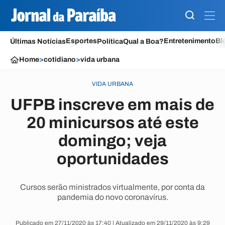
Esportes
Entretenimento
Bl
Últimas Notícias
Política
Qual a Boa?
Home
>
cotidiano
>
vida urbana
VIDA URBANA
UFPB inscreve em mais de
20 minicursos até este
domingo; veja
oportunidades
Cursos serão ministrados virtualmente, por conta da
pandemia do novo coronavírus.
Publicado em 27/11/2020 às 17:40 | Atualizado em 29/11/2020 às 9:29