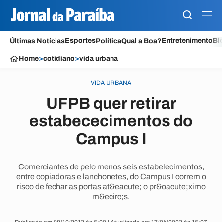
Esportes
Entretenimento
Bl
Últimas Notícias
Política
Qual a Boa?
Home
>
cotidiano
>
vida urbana
VIDA URBANA
UFPB quer retirar
estabececimentos do
Campus I
Comerciantes de pelo menos seis estabelecimentos,
entre copiadoras e lanchonetes, do Campus I correm o
risco de fechar as portas at&eacute; o pr&oacute;ximo
m&ecirc;s.