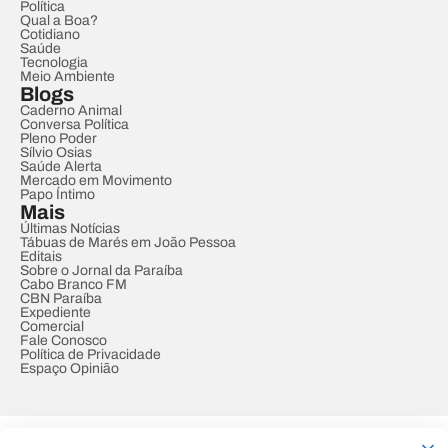
Política
Qual a Boa?
Cotidiano
Saúde
Tecnologia
Meio Ambiente
Blogs
Caderno Animal
Conversa Política
Pleno Poder
Sílvio Osias
Saúde Alerta
Mercado em Movimento
Papo Íntimo
Mais
Últimas Notícias
Tábuas de Marés em João Pessoa
Editais
Sobre o Jornal da Paraíba
Cabo Branco FM
CBN Paraíba
Expediente
Comercial
Fale Conosco
Política de Privacidade
Espaço Opinião
© REDE PARAÍBA DE COMUNICAÇÃO