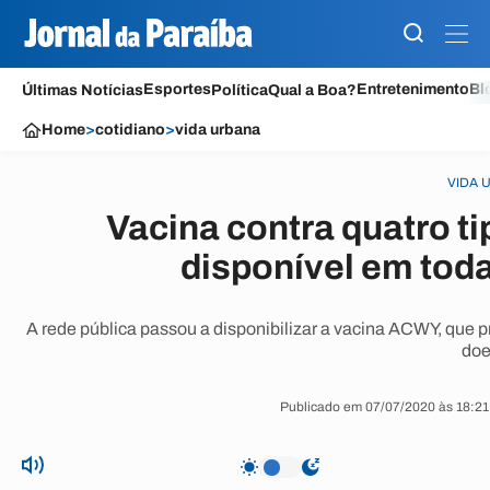
Esportes
Entretenimento
Bl
Últimas Notícias
Política
Qual a Boa?
Home
>
cotidiano
>
vida urbana
VIDA 
Vacina contra quatro ti
disponível em tod
A rede pública passou a disponibilizar a vacina ACWY, que p
doe
Publicado em 07/07/2020 às 18:21 