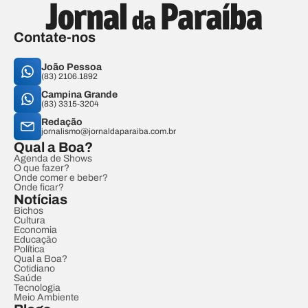
Contate-nos
João Pessoa
(83) 2106.1892
Campina Grande
(83) 3315-3204
Redação
jornalismo@jornaldaparaiba.com.br
Qual a Boa?
Agenda de Shows
O que fazer?
Onde comer e beber?
Onde ficar?
Notícias
Bichos
Cultura
Economia
Educação
Política
Qual a Boa?
Cotidiano
Saúde
Tecnologia
Meio Ambiente