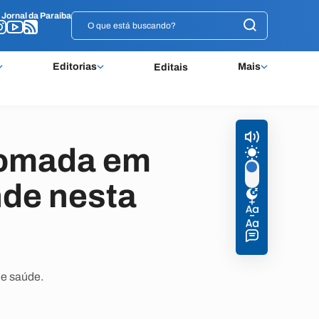
o
o
Jornal da Paraíba
Jornal da Paraíba
Editorias
Mais
Editais
etomada em
de nesta
de saúde.