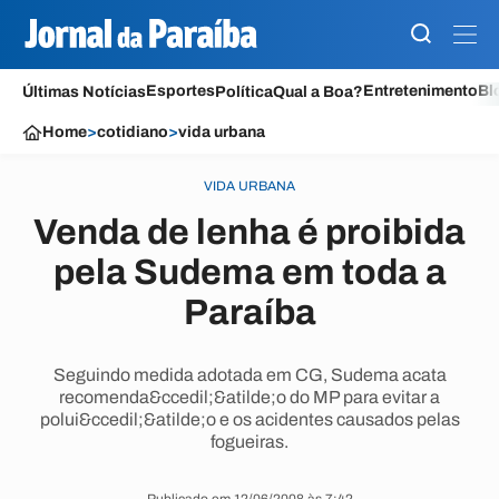
Esportes
Entretenimento
Bl
Últimas Notícias
Política
Qual a Boa?
Home
>
cotidiano
>
vida urbana
VIDA URBANA
Venda de lenha é proibida
pela Sudema em toda a
Paraíba
Seguindo medida adotada em CG, Sudema acata
recomenda&ccedil;&atilde;o do MP para evitar a
polui&ccedil;&atilde;o e os acidentes causados pelas
fogueiras.