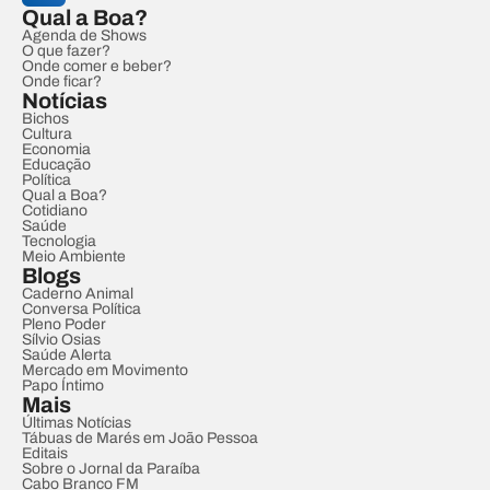
Qual a Boa?
Agenda de Shows
O que fazer?
Onde comer e beber?
Onde ficar?
Notícias
Bichos
Cultura
Economia
Educação
Política
Qual a Boa?
Cotidiano
Saúde
Tecnologia
Meio Ambiente
Blogs
Caderno Animal
Conversa Política
Pleno Poder
Sílvio Osias
Saúde Alerta
Mercado em Movimento
Papo Íntimo
Mais
Últimas Notícias
Tábuas de Marés em João Pessoa
Editais
Sobre o Jornal da Paraíba
Cabo Branco FM