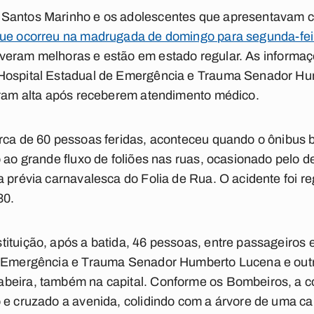
Santos Marinho e os adolescentes que apresentavam co
que ocorreu na madrugada de domingo para segunda-feir
iveram melhoras e estão em estado regular. As informaç
 Hospital Estadual de Emergência e Trauma Senador Hu
veram alta após receberem atendimento médico.
erca de 60 pessoas feridas, aconteceu quando o ônibus
 ao grande fluxo de foliões nas ruas, ocasionado pelo d
a prévia carnavalesca do Folia de Rua. O acidente foi r
30.
ituição, após a batida, 46 pessoas, entre passageiros 
de Emergência e Trauma Senador Humberto Lucena e ou
beira, também na capital. Conforme os Bombeiros, a co
 e cruzado a avenida, colidindo com a árvore de uma c