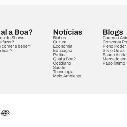
al a Boa?
Notícias
Blogs
da de Shows
Bichos
Caderno Ani
e fazer?
Cultura
Conversa Pol
 comer e beber?
Economia
Pleno Poder
 ficar?
Educação
Sílvio Osias
Política
Saúde Alerta
Qual a Boa?
Mercado em
Cotidiano
Papo Íntimo
Saúde
Tecnologia
Meio Ambiente