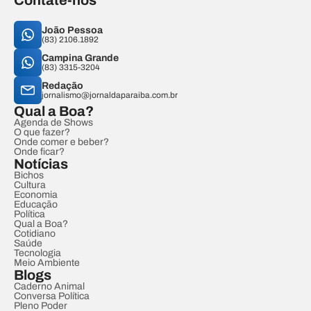
Contate-nos
João Pessoa
(83) 2106.1892
Campina Grande
(83) 3315-3204
Redação
jornalismo@jornaldaparaiba.com.br
Qual a Boa?
Agenda de Shows
O que fazer?
Onde comer e beber?
Onde ficar?
Notícias
Bichos
Cultura
Economia
Educação
Política
Qual a Boa?
Cotidiano
Saúde
Tecnologia
Meio Ambiente
Blogs
Caderno Animal
Conversa Política
Pleno Poder