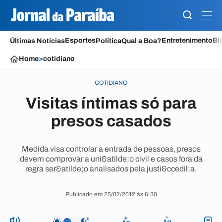
Esportes
Entretenimento
Bl
Últimas Notícias
Política
Qual a Boa?
Home
>
cotidiano
COTIDIANO
Visitas íntimas só para
presos casados
Medida visa controlar a entrada de pessoas, presos
devem comprovar a uni&atilde;o civil e casos fora da
regra ser&atilde;o analisados pela justi&ccedil;a.
Publicado em 25/02/2012 às 6:30