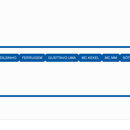
DILSINHO
FERRUGEM
GUSTTAVO LIMA
MC KEKEL
MC MM
SÓT