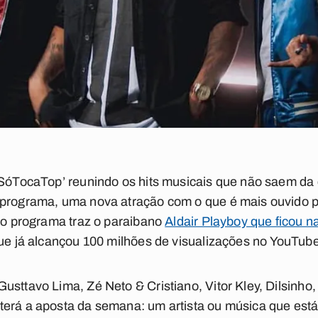
 ‘SóTocaTop’ reunindo os hits musicais que não saem da
 programa, uma nova atração com o que é mais ouvido p
iro programa traz o paraibano
Aldair Playboy que ficou 
que já alcançou 100 milhões de visualizações no YouTube
usttavo Lima, Zé Neto & Cristiano, Vitor Kley, Dilsinh
terá a aposta da semana: um artista ou música que est