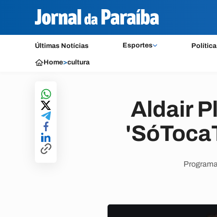
Esportes
Últimas Notícias
Política
Home
>
cultura
Aldair P
'SóTocaT
Programa