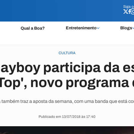
Siga 
Siga 
Entretenimento
Blogs
Qual a Boa?
CULTURA
layboy participa da e
op', novo programa
 também traz a aposta da semana, com uma banda que está c
Publicado em 13/07/2018 às 17:40