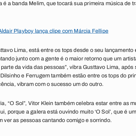
ta é a banda Melim, que tocará sua primeira música de t
Aldair Playboy lança clipe com Márcia Fellipe
ttavo Lima, está entre os tops desde o seu lançamento e
tando junto com a gente é o maior retorno que um artis
parte da vida das pessoas”, vibra Gusttavo Lima, após
Dilsinho e Ferrugem também estão entre os tops do pri
ência, vibram com o sucesso um do outro.
, “O Sol”, Vitor Klein também celebra estar entre as m
ui, porque a galera está ouvindo muito ‘O Sol’, que é u
em ver as pessoas cantando comigo e sorrindo.