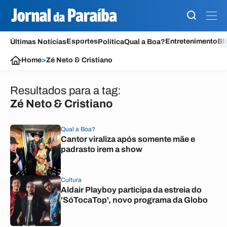
Esportes
Entretenimento
Bl
Últimas Notícias
Política
Qual a Boa?
Home
>
Zé Neto & Cristiano
Resultados para a tag:
Zé Neto & Cristiano
Qual a Boa?
Cantor viraliza após somente mãe e
padrasto irem a show
Cultura
Aldair Playboy participa da estreia do
'SóTocaTop', novo programa da Globo