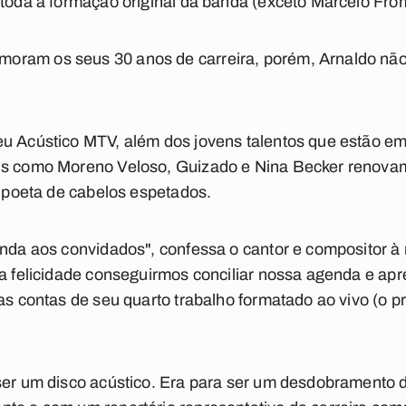
 toda a formação original da banda (exceto Marcelo Fro
oram os seus 30 anos de carreira, porém, Arnaldo nã
u Acústico MTV, além dos jovens talentos que estão em 
is como Moreno Veloso, Guizado e Nina Becker renovam
o poeta de cabelos espetados.
anda aos convidados", confessa o cantor e compositor à
ma felicidade conseguirmos conciliar nossa agenda e ap
as contas de seu quarto trabalho formatado ao vivo (o p
 ser um disco acústico. Era para ser um desdobramento 