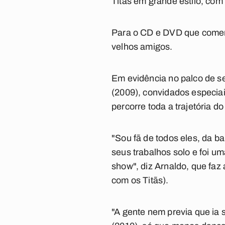
Titãs em grande estilo, com
Para o CD e DVD que comem
velhos amigos.
Em evidência no palco de se
(2009), convidados especia
percorre toda a trajetória d
"Sou fã de todos eles, da b
seus trabalhos solo e foi u
show", diz Arnaldo, que faz 
com os Titãs).
"A gente nem previa que ia