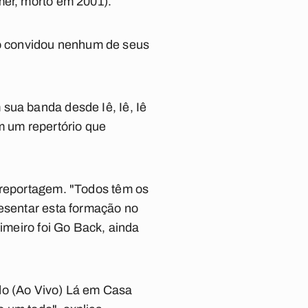
mer, morto em 2001).
o convidou nenhum de seus
sua banda desde Iê, Iê, Iê
 um repertório que
 reportagem. "Todos têm os
resentar esta formação no
rimeiro foi Go Back, ainda
do (Ao Vivo) Lá em Casa