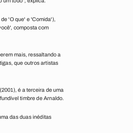
 um todo", explica.
i de 'O que' e 'Comida'),
m você', composta com
ecerem mais, ressaltando a
gas, que outros artistas
(2001), é a terceira de uma
fundível timbre de Arnaldo.
uma das duas inéditas