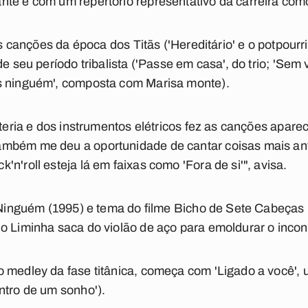
te e com um repertório representativo da carreira como
ês canções da época dos Titãs ('Hereditário' e o potpourr
de seu período tribalista ('Passe em casa', do trio; 'Se
s ninguém', composta com Marisa monte).
ateria e dos instrumentos elétricos fez as canções apar
mbém me deu a oportunidade de cantar coisas mais anti
n'roll esteja lá em faixas como 'Fora de si'", avisa.
m Ninguém (1995) e tema do filme Bicho de Sete Cabeças 
o Liminha saca do violão de aço para emoldurar o incon
 medley da fase titânica, começa com 'Ligado a você', 
ntro de um sonho').