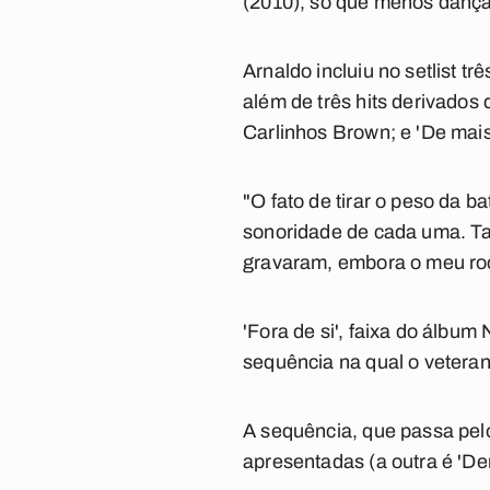
(2010), só que menos dançan
Arnaldo incluiu no setlist tr
além de três hits derivados 
Carlinhos Brown; e 'De mai
"O fato de tirar o peso da b
sonoridade de cada uma. Ta
gravaram, embora o meu rock'
'Fora de si', faixa do álbu
sequência na qual o veteran
A sequência, que passa pelo
apresentadas (a outra é 'De