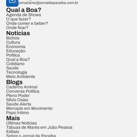
jornalismo@jornaldaparaiba.com.br
Qual a Boa?
Agenda de Shows
O que fazer?
Onde comer e beber?
Onde ficar?
Notícias
Bichos
Cultura
Economia
Educação
Política
Qual a Boa?
Cotidiano
Saúde
Tecnologia
Meio Ambiente
Blogs
Caderno Animal
Conversa Política
Pleno Poder
Sílvio Osias
Saúde Alerta
Mercado em Movimento
Papo Íntimo
Mais
Últimas Notícias
Tábuas de Marés em João Pessoa
Editais
Sobre o Jornal da Paraíba