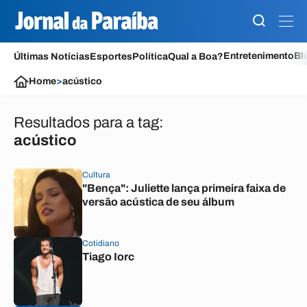
Entretenimento
Bl
Últimas Notícias
Esportes
Política
Qual a Boa?
Home
>
acústico
Resultados para a tag:
acústico
Cultura
"Bença": Juliette lança primeira faixa de
versão acústica de seu álbum
Cotidiano
Tiago Iorc