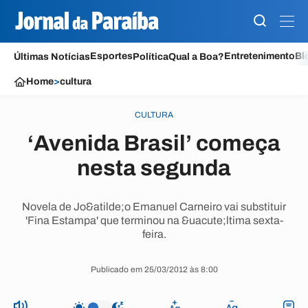
Esportes
Entretenimento
Bl
Últimas Notícias
Política
Qual a Boa?
Home
>
cultura
CULTURA
‘Avenida Brasil’ começa
nesta segunda
Novela de Jo&atilde;o Emanuel Carneiro vai substituir
'Fina Estampa' que terminou na &uacute;ltima sexta-
feira.
Publicado em 25/03/2012 às 8:00