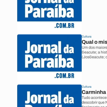
Cultura
Qual o mi
Um dos maiore
&eacute; a his
(Jos&eacute; d
Cultura
Carminha 
Tudo acontece
descobrir que 