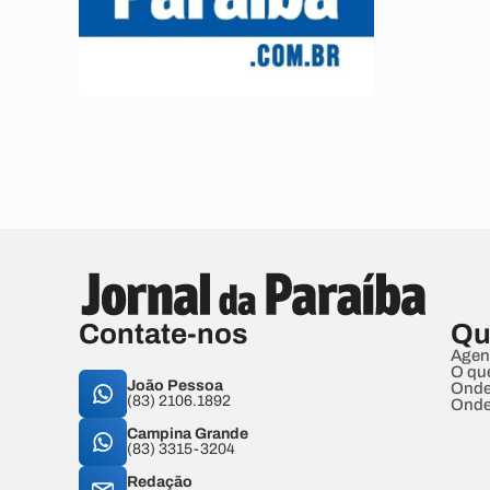
Contate-nos
Qu
Agen
O qu
João Pessoa
Onde
(83) 2106.1892
Onde
Campina Grande
(83) 3315-3204
Redação