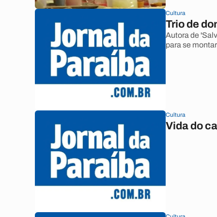
Cultura
Trio de do
Autora de 'Sal
para se montar
Cultura
Vida do ca
Cultura