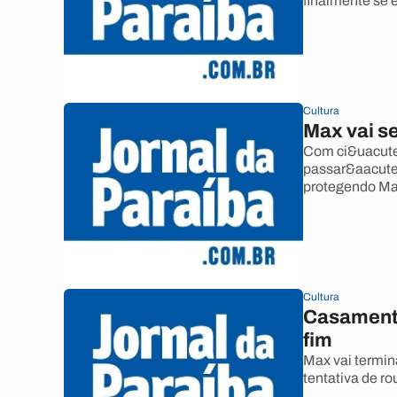
finalmente se 
Cultura
Max vai se
Com ci&uacute;
passar&aacute;
protegendo Ma
Cultura
Casamento
fim
Max vai termin
tentativa de ro