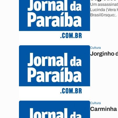
Um assassinato
Lucinda (Vera 
Brasil&rsquo;.
Cultura
Jorginho 
Cultura
Carminha v