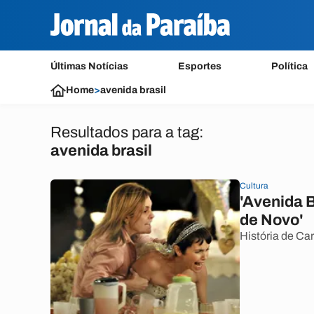
Últimas Notícias
Esportes
Política
Home
>
avenida brasil
Resultados para a tag:
avenida brasil
Cultura
'Avenida B
de Novo'
História de Car