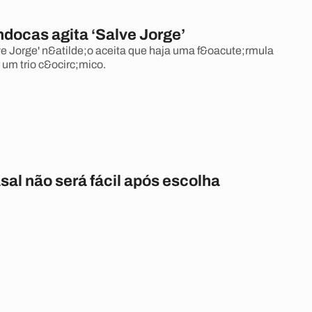
ndocas agita ‘Salve Jorge’
ve Jorge' n&atilde;o aceita que haja uma f&oacute;rmula
 um trio c&ocirc;mico.
sal não será fácil após escolha