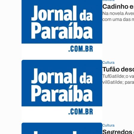
Cadinho e
Na novela Aven
com uma das m
Cultura
Tufão des
Tuf&atilde;o v
vil&atilde; para
Cultura
Segredos 