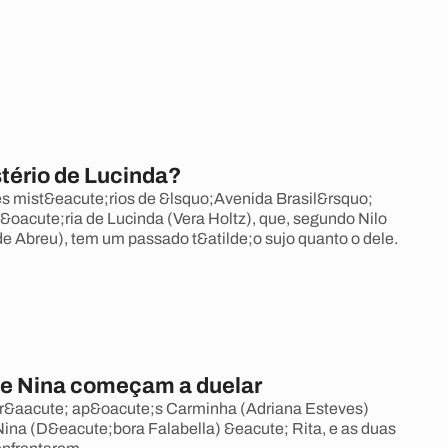
stério de Lucinda?
s mist&eacute;rios de &lsquo;Avenida Brasil&rsquo;
t&oacute;ria de Lucinda (Vera Holtz), que, segundo Nilo
e Abreu), tem um passado t&atilde;o sujo quanto o dele.
e Nina começam a duelar
r&aacute; ap&oacute;s Carminha (Adriana Esteves)
Nina (D&eacute;bora Falabella) &eacute; Rita, e as duas