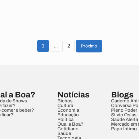
1
...
2
Próximo
al a Boa?
Notícias
Blogs
da de Shows
Bichos
Caderno Ani
e fazer?
Cultura
Conversa Pol
 comer e beber?
Economia
Pleno Poder
 ficar?
Educação
Sílvio Osias
Política
Saúde Alerta
Qual a Boa?
Mercado em
Cotidiano
Papo Íntimo
Saúde
Tecnologia