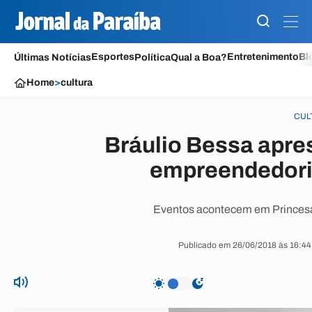
Esportes
Entretenimento
Bl
Últimas Notícias
Política
Qual a Boa?
Home
>
cultura
CUL
Bráulio Bessa apre
empreendedori
Eventos acontecem em Princesa 
Publicado em 26/06/2018 às 16:44 