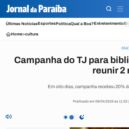
Esportes
Entretenimento
Bl
Últimas Notícias
Política
Qual a Boa?
Home
>
cultura
CUL
Campanha do TJ para bibl
reunir 2 
Em oito dias, campanha recebeu 20% da
Publicado em 09/04/2019 às 11:52 