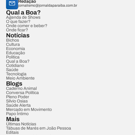
Redação
jornalismo@jornaldaparaiba.com.br
Qual a Boa?
Agenda de Shows
O que fazer?
Onde comer e beber?
Onde ficar?
Notícias
Bichos
Cultura
Economia
Educação
Política
Qual a Boa?
Cotidiano
Saúde
Tecnologia
Meio Ambiente
Blogs
Caderno Animal
Conversa Política
Pleno Poder
Sílvio Osias
Saúde Alerta
Mercado em Movimento
Papo Íntimo
Mais
Últimas Notícias
Tábuas de Marés em João Pessoa
Editais