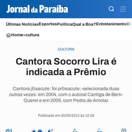
Esportes
Entretenimento
Bl
Últimas Notícias
Política
Qual a Boa?
Home
>
cultura
CULTURA
Cantora Socorro Lira é
indicada a Prêmio
Cantora j&aacute; foi pr&eacute;-selecionada duas
outras vezes: em 2004, com o autoral Cantiga de Bem-
Querer e em 2005, com Pedra de Amolar.
Publicado em 20/05/2012 às 13:26