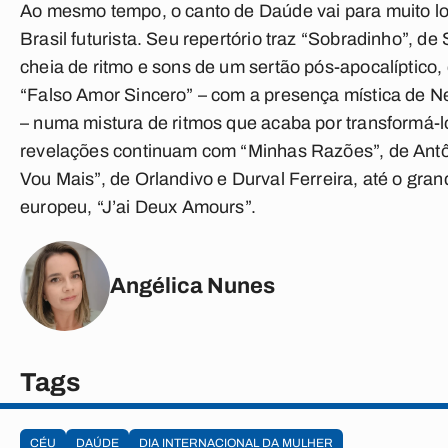
Ao mesmo tempo, o canto de Daúde vai para muito 
Brasil futurista. Seu repertório traz “Sobradinho”, d
cheia de ritmo e sons de um sertão pós-apocalíptico
“Falso Amor Sincero” – com a presença mística de N
– numa mistura de ritmos que acaba por transformá-l
revelações continuam com “Minhas Razões”, de Antôn
Vou Mais”, de Orlandivo e Durval Ferreira, até o gran
europeu, “J’ai Deux Amours”.
Angélica Nunes
Tags
CÉU
DAÚDE
DIA INTERNACIONAL DA MULHER