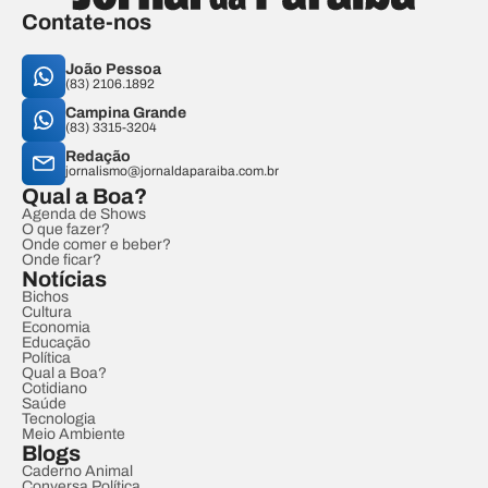
Contate-nos
João Pessoa
(83) 2106.1892
Campina Grande
(83) 3315-3204
Redação
jornalismo@jornaldaparaiba.com.br
Qual a Boa?
Agenda de Shows
O que fazer?
Onde comer e beber?
Onde ficar?
Notícias
Bichos
Cultura
Economia
Educação
Política
Qual a Boa?
Cotidiano
Saúde
Tecnologia
Meio Ambiente
Blogs
Caderno Animal
Conversa Política