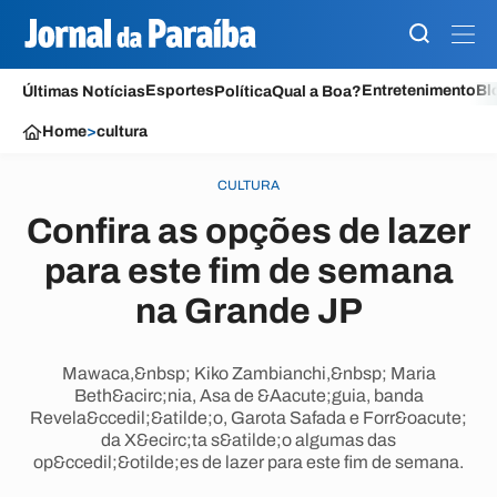
Esportes
Entretenimento
Bl
Últimas Notícias
Política
Qual a Boa?
Home
>
cultura
CULTURA
Confira as opções de lazer
para este fim de semana
na Grande JP
Mawaca,&nbsp; Kiko Zambianchi,&nbsp; Maria
Beth&acirc;nia, Asa de &Aacute;guia, banda
Revela&ccedil;&atilde;o, Garota Safada e Forr&oacute;
da X&ecirc;ta s&atilde;o algumas das
op&ccedil;&otilde;es de lazer para este fim de semana.