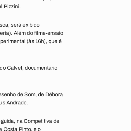
 Pizzini.
soa, será exibido
teria). Além do filme-ensaio
perimental (às 16h), que é
rdo Calvet, documentário
 Desenho de Som, de Débora
eus Andrade.
eguida, na Competitiva de
 Costa Pinto, e o