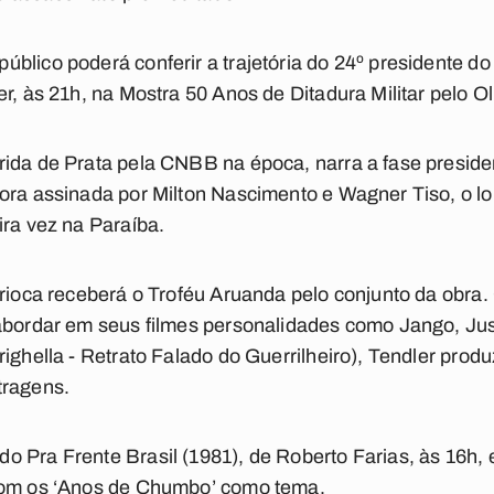
blico poderá conferir a trajetória do 24º presidente do 
r, às 21h, na Mostra 50 Anos de Ditadura Militar pelo O
ida de Prata pela CNBB na época, narra a fase preside
nora assinada por Milton Nascimento e Wagner Tiso, o l
ira vez na Paraíba.
arioca receberá o Troféu Aruanda pelo conjunto da obra
 abordar em seus filmes personalidades como Jango, Ju
ighella - Retrato Falado do Guerrilheiro), Tendler produ
tragens.
 Pra Frente Brasil (1981), de Roberto Farias, às 16h, e
com os ‘Anos de Chumbo’ como tema.