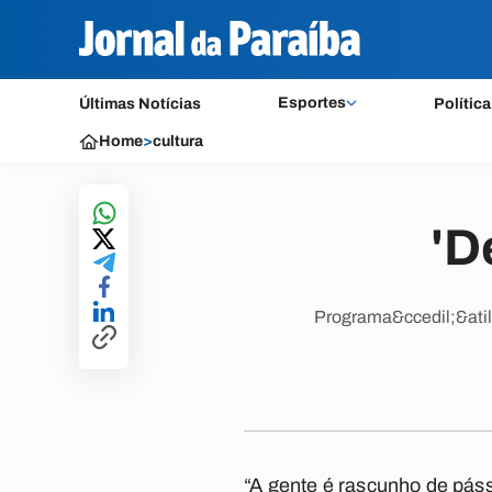
Esportes
Últimas Notícias
Política
Home
>
cultura
'D
Programa&ccedil;&atild
“A gente é rascunho de pás