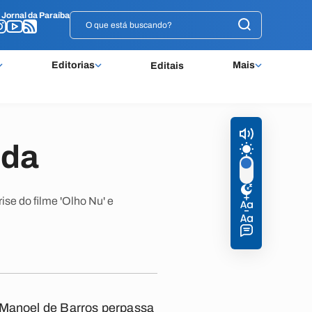
o
o
Jornal da Paraíba
Jornal da Paraíba
Editorias
Mais
Editais
nda
se do filme 'Olho Nu' e
o Manoel de Barros perpassa