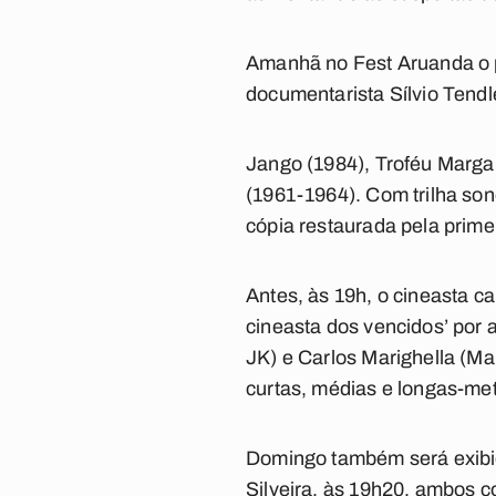
Amanhã no Fest Aruanda o pú
documentarista Sílvio Tendle
Jango (1984), Troféu Margar
(1961-1964). Com trilha so
cópia restaurada pela prime
Antes, às 19h, o cineasta c
cineasta dos vencidos’ por
JK) e Carlos Marighella (Mar
curtas, médias e longas-me
Domingo também será exibido
Silveira, às 19h20, ambos 