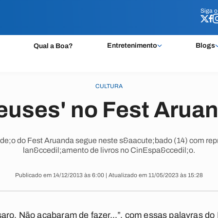
Siga 
Siga 
Entretenimento
Blogs
Qual a Boa?
CULTURA
euses' no Fest Arua
e;o do Fest Aruanda segue neste s&aacute;bado (14) com repri
lan&ccedil;amento de livros no CinEspa&ccedil;o.
Publicado em 14/12/2013 às 6:00 | Atualizado em 11/05/2023 às 15:28
saro, Não acabaram de fazer...”, com essas palavras d