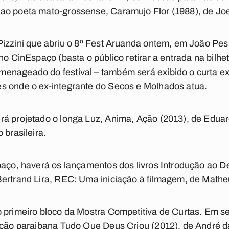
ao poeta mato-grossense, Caramujo Flor (1988), de Joel
Pizzini que abriu o 8º Fest Aruanda ontem, em João Pes
no CinEspaço (basta o público retirar a entrada na bilhe
enageado do festival – também será exibido o curta ex
s onde o ex-integrante do Secos e Molhados atua.
rá projetado o longa Luz, Anima, Ação (2013), de Edua
 brasileira.
spaço, haverá os lançamentos dos livros Introdução ao
Bertrand Lira, REC: Uma iniciação à filmagem, de Math
 primeiro bloco da Mostra Competitiva de Curtas. Em s
cção paraibana Tudo Que Deus Criou (2012), de André da