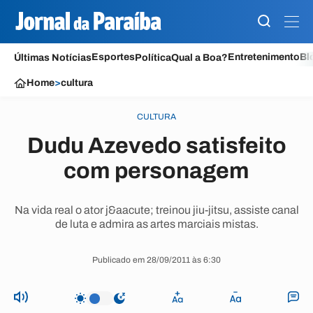
Esportes
Entretenimento
Bl
Últimas Notícias
Política
Qual a Boa?
Home
>
cultura
CULTURA
Dudu Azevedo satisfeito
com personagem
Na vida real o ator j&aacute; treinou jiu-jitsu, assiste canal
de luta e admira as artes marciais mistas.
Publicado em 28/09/2011 às 6:30