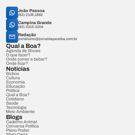
João Pessoa
(83) 2106.1892
Campina Grande
(83) 3315-3204
Redação
jornalismo@jornaldaparaiba.com.br
Qual a Boa?
Agenda de Shows
O que fazer?
Onde comer e beber?
Onde ficar?
Notícias
Bichos
Cultura
Economia
Educação
Política
Qual a Boa?
Cotidiano
Saúde
Tecnologia
Meio Ambiente
Blogs
Caderno Animal
Conversa Política
Pleno Poder
Sílvio Osias