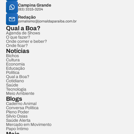
Campina Grande
(83) 3315-3204
Redação
jornalismo@jornaldaparaiba.com.br
Qual a Boa?
Agenda de Shows
O que fazer?
Onde comer e beber?
Onde ficar?
Notícias
Bichos
Cultura
Economia
Educação
Política
Qual a Boa?
Cotidiano
Saúde
Tecnologia
Meio Ambiente
Blogs
Caderno Animal
Conversa Política
Pleno Poder
Sílvio Osias
Saúde Alerta
Mercado em Movimento
Papo Íntimo