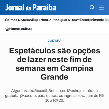
Esportes
Entretenimento
Bl
Últimas Notícias
Política
Qual a Boa?
Home
>
cultura
CULTURA
Espetáculos são opções
de lazer neste fim de
semana em Campina
Grande
Algumas atra&ccedil;&otilde;es t&ecirc;m entrada
gratuita, j&aacute; para outras, os ingressos variam de R$
10 a R$ 20.