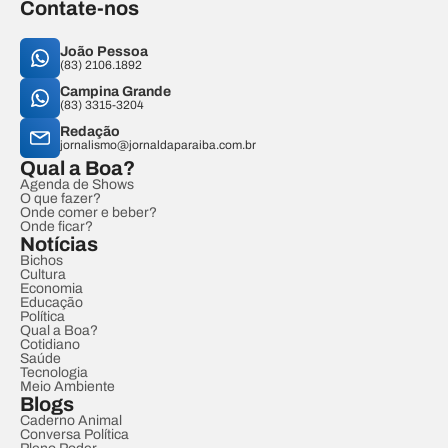
Contate-nos
João Pessoa
(83) 2106.1892
Campina Grande
(83) 3315-3204
Redação
jornalismo@jornaldaparaiba.com.br
Qual a Boa?
Agenda de Shows
O que fazer?
Onde comer e beber?
Onde ficar?
Notícias
Bichos
Cultura
Economia
Educação
Política
Qual a Boa?
Cotidiano
Saúde
Tecnologia
Meio Ambiente
Blogs
Caderno Animal
Conversa Política