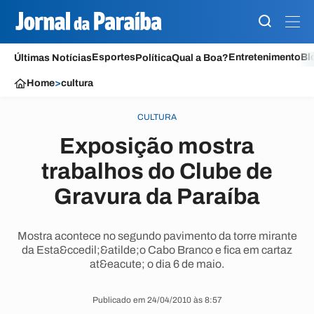
Esportes
Entretenimento
Bl
Últimas Notícias
Política
Qual a Boa?
Home
>
cultura
CULTURA
Exposição mostra
trabalhos do Clube de
Gravura da Paraíba
Mostra acontece no segundo pavimento da torre mirante
da Esta&ccedil;&atilde;o Cabo Branco e fica em cartaz
at&eacute; o dia 6 de maio.
Publicado em 24/04/2010 às 8:57