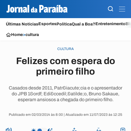
Esportes
Entretenimento
Bl
Últimas Notícias
Política
Qual a Boa?
Home
>
cultura
CULTURA
Felizes com espera do
primeiro filho
Casados desde 2011, Patr&iacute;cia e o apresentador
do JPB 1&ordf; Edi&ccedil;&atilde;o, Bruno Sakaue,
esperam ansiosos a chegada do primeiro filho.
Publicado em 02/03/2014 às 8:00 | Atualizado em 11/07/2023 às 12:25