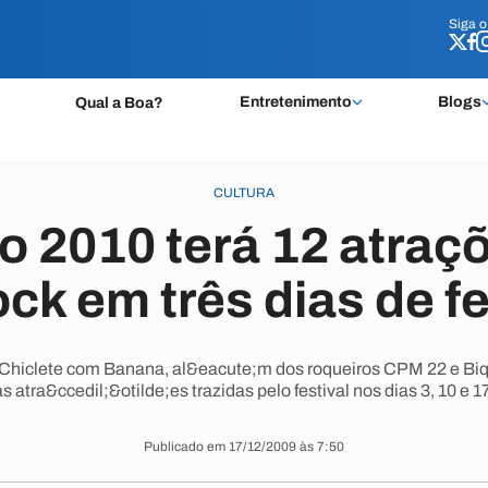
Siga 
Siga 
Entretenimento
Blogs
Qual a Boa?
CULTURA
o 2010 terá 12 atraç
ock em três dias de f
e Chiclete com Banana, al&eacute;m dos roqueiros CPM 22 e Biq
 atra&ccedil;&otilde;es trazidas pelo festival nos dias 3, 10 e 17
Publicado em 17/12/2009 às 7:50