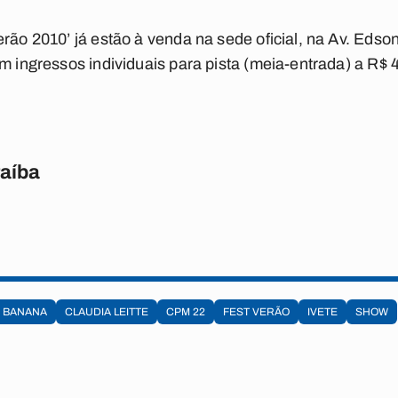
erão 2010’ já estão à venda na sede oficial, na Av. Ed
em ingressos individuais para pista (meia-entrada) a R$
raíba
M BANANA
CLAUDIA LEITTE
CPM 22
FEST VERÃO
IVETE
SHOW