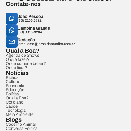
Contate-nos
João Pessoa
(83) 2106.1892
Campina Grande
(83) 3315-3204
Redação
jornalismo@jornaldaparaiba.com.br
Qual a Boa?
Agenda de Shows
O que fazer?
Onde comer e beber?
Onde ficar?
Notícias
Bichos
Cultura
Economia
Educação
Política
Qual a Boa?
Cotidiano
Saúde
Tecnologia
Meio Ambiente
Blogs
Caderno Animal
Conversa Política