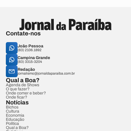
Contate-nos
João Pessoa
(83) 2106.1892
Campina Grande
(83) 3315-3204
Redação
jornalismo@jornaldaparaiba.com.br
Qual a Boa?
Agenda de Shows
O que fazer?
Onde comer e beber?
Onde ficar?
Notícias
Bichos
Cultura
Economia
Educação
Política
Qual a Boa?