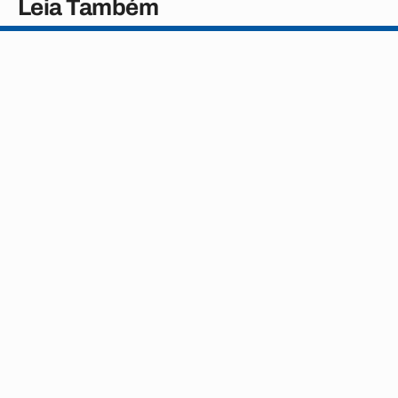
Leia Também