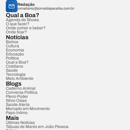
Redação
jornalismo@jornaldaparaiba.com.br
Qual a Boa?
Agenda de Shows
O que fazer?
Onde comer e beber?
Onde ficar?
Notícias
Bichos
Cultura
Economia
Educação
Política
Qual a Boa?
Cotidiano
Saúde
Tecnologia
Meio Ambiente
Blogs
Caderno Animal
Conversa Política
Pleno Poder
Sílvio Osias
Saúde Alerta
Mercado em Movimento
Papo Íntimo
Mais
Últimas Notícias
Tábuas de Marés em João Pessoa