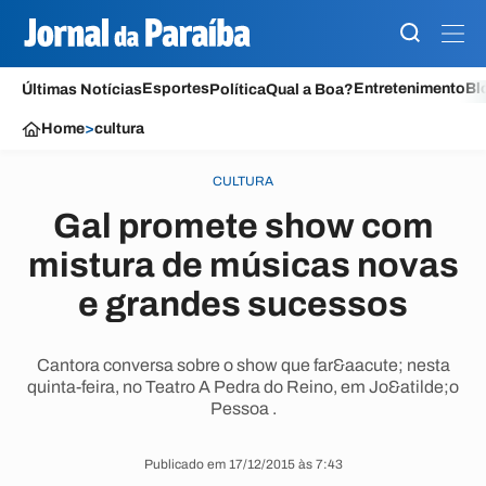
Esportes
Entretenimento
Bl
Últimas Notícias
Política
Qual a Boa?
Home
>
cultura
CULTURA
Gal promete show com
mistura de músicas novas
e grandes sucessos
Cantora conversa sobre o show que far&aacute; nesta
quinta-feira, no Teatro A Pedra do Reino, em Jo&atilde;o
Pessoa .
Publicado em 17/12/2015 às 7:43