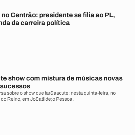
no Centrão: presidente se filia ao PL,
da da carreira política
te show com mistura de músicas novas
 sucessos
sa sobre o show que far&aacute; nesta quinta-feira, no
 do Reino, em Jo&atilde;o Pessoa .