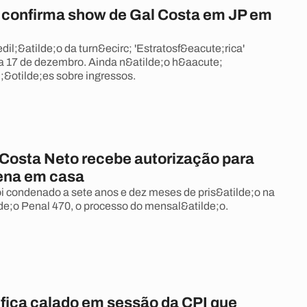
 confirma show de Gal Costa em JP em
il;&atilde;o da turn&ecirc; 'Estratosf&eacute;rica'
a 17 de dezembro. Ainda n&atilde;o h&aacute;
;&otilde;es sobre ingressos.
Costa Neto recebe autorização para
ena em casa
i condenado a sete anos e dez meses de pris&atilde;o na
de;o Penal 470, o processo do mensal&atilde;o.
 fica calado em sessão da CPI que