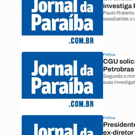
investiga
Paulo Roberto 
sess&atilde;o 
Política
CGU solic
Petrobras
Segundo o min
suas investiga
Política
President
ex-diretor