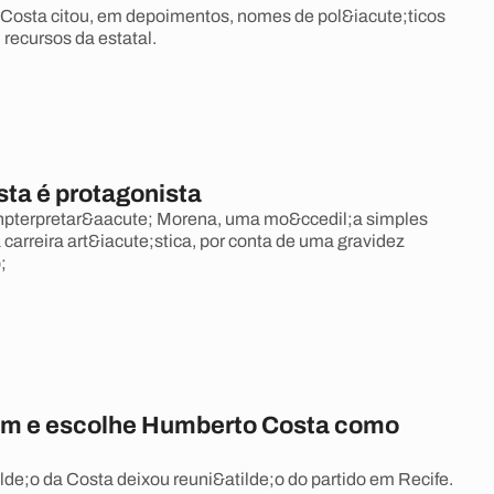
Costa citou, em depoimentos, nomes de pol&iacute;ticos
recursos da estatal.
ta é protagonista
npterpretar&aacute; Morena, uma mo&ccedil;a simples
 carreira art&iacute;stica, por conta de uma gravidez
;
ém e escolhe Humberto Costa como
ilde;o da Costa deixou reuni&atilde;o do partido em Recife.