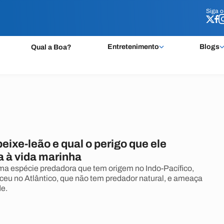
Siga 
Siga 
Entretenimento
Blogs
Qual a Boa?
peixe-leão e qual o perigo que ele
a à vida marinha
ma espécie predadora que tem origem no Indo-Pacífico,
eu no Atlântico, que não tem predador natural, e ameaça
de.