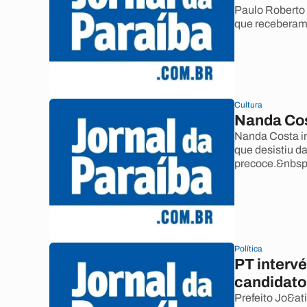
Paulo Roberto 
que receberam 
Cultura
Nanda Cos
Nanda Costa i
que desistiu da
precoce.&nbsp
Política
PT interv
candidato
Prefeito Jo&at