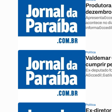
Produtora
dezembro
Apresenta&cced
acontece no di
informa&ccedil
Política
Valdemar 
cumprir p
Ex-deputado fo
A&ccedil;&atil
Política
Ex-diretor