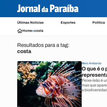
Últimas Notícias
Esportes
Política
Home
>
costa
Resultados para a tag:
costa
Meio Ambiente
O que é o 
represent
Peixe-leão é u
mas que aparec
a biodiversida