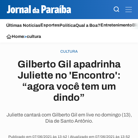
Esportes
Entretenimento
Bl
Últimas Notícias
Política
Qual a Boa?
Home
>
cultura
CULTURA
Gilberto Gil apadrinha
Juliette no 'Encontro':
“agora você tem um
dindo”
Juliette cantará com Gilberto Gil em live no domingo (13),
Dia de Santo Antônio.
Publicado em 07/06/2021 às 13:42 | Atualizado em 07/06/2021 às 13:52