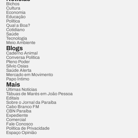
Bichos
Cultura
Economia
Educação
Política
Qual a Boa?
Cotidiano
Saúde
Tecnologia
Meio Ambiente
Blogs
Caderno Animal
Conversa Política
Pleno Poder
Sílvio Osias
Saúde Alerta
Mercado em Movimento
Papo Íntimo
Mais
Últimas Notícias
Tábuas de Marés em João Pessoa
Editais
Sobre o Jornal da Paraíba
Cabo Branco FM
CBN Paraíba
Expediente
Comercial
Fale Conosco
Política de Privacidade
Espaço Opinião