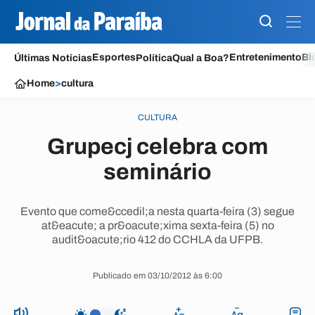
Esportes
Entretenimento
Bl
Últimas Notícias
Política
Qual a Boa?
Home
>
cultura
CULTURA
Grupecj celebra com
seminário
Evento que come&ccedil;a nesta quarta-feira (3) segue
at&eacute; a pr&oacute;xima sexta-feira (5) no
audit&oacute;rio 412 do CCHLA da UFPB.
Publicado em 03/10/2012 às 6:00