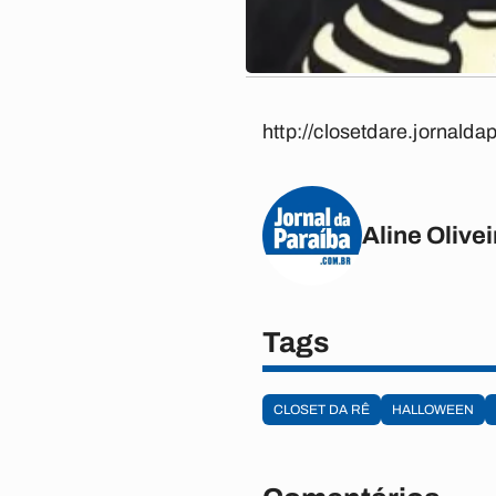
http://closetdare.jornald
Aline Olivei
Tags
CLOSET DA RÊ
HALLOWEEN