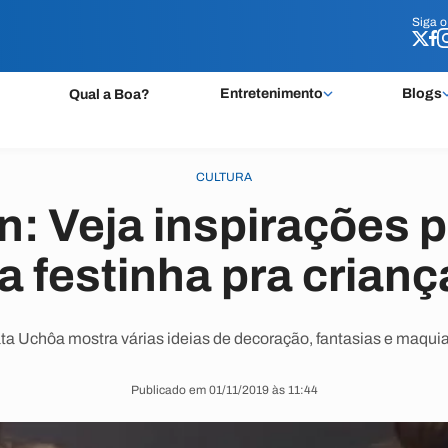
Siga 
Siga 
Entretenimento
Blogs
Qual a Boa?
CULTURA
: Veja inspirações 
 festinha pra crian
a Uchôa mostra várias ideias de decoração, fantasias e maqu
Publicado em 01/11/2019 às 11:44