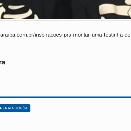
aparaiba.com.br/inspiracoes-pra-montar-uma-festinha-d
ra
RENATA UCHÔA