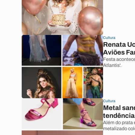
Cultura
Renata Uc
Aviões Fa
Festa acontece
Atlantis'.
Cultura
Metal san
tendência
Além do prata 
metalizado col