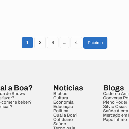
1
2
3
...
4
Próximo
al a Boa?
Notícias
Blogs
da de Shows
Bichos
Caderno Ani
e fazer?
Cultura
Conversa Pol
 comer e beber?
Economia
Pleno Poder
 ficar?
Educação
Sílvio Osias
Política
Saúde Alerta
Qual a Boa?
Mercado em
Cotidiano
Papo Íntimo
Saúde
Tecnologia