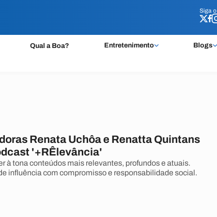
Siga 
Siga 
Entretenimento
Blogs
Qual a Boa?
adoras Renata Uchôa e Renatta Quintans
dcast '+RÊlevância'
er à tona conteúdos mais relevantes, profundos e atuais.
de influência com compromisso e responsabilidade social.