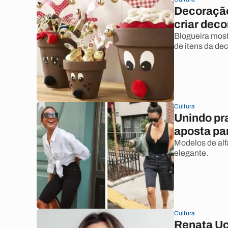
Decoração
criar dec
Blogueira most
de itens da de
Cultura
Unindo pr
aposta pa
Modelos de alf
elegante.
Cultura
Renata U