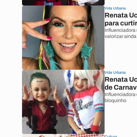
Vida Urbana
Renata Uc
para curti
Influenciadora
valorizar ainda
Vida Urbana
Renata Uc
de Carnav
Influenciadora
bloquinho
Cultura