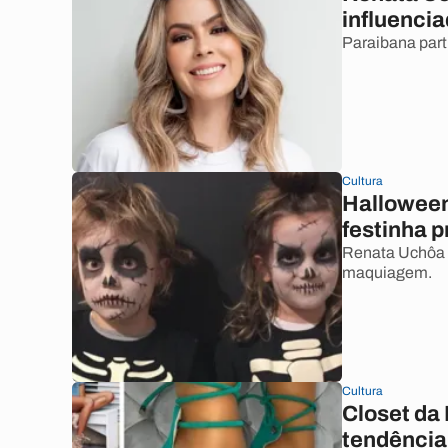
influencia
Paraibana part
Cultura
Halloween
festinha p
Renata Uchôa m
maquiagem.
Cultura
Closet da
tendência