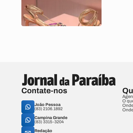
Contate-nos
Qu
Agen
O qu
João Pessoa
Onde
(83) 2106.1892
Onde
Campina Grande
(83) 3315-3204
Redação