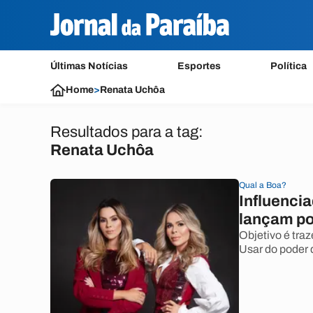
Últimas Notícias
Esportes
Política
Home
>
Renata Uchôa
Resultados para a tag:
Renata Uchôa
Qual a Boa?
Influenci
lançam po
Objetivo é traz
Usar do poder 