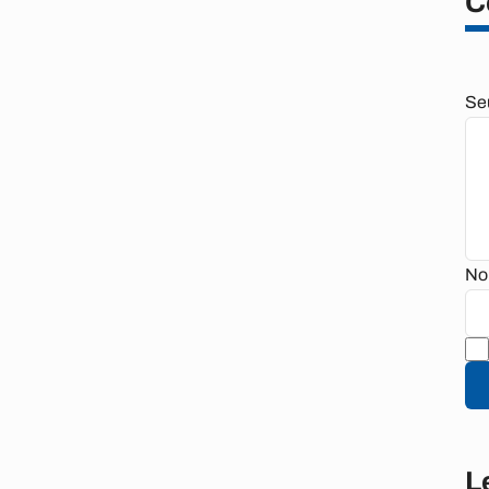
C
Se
No
L