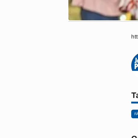
ht
T
F