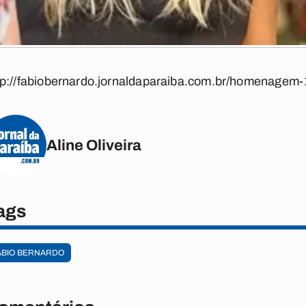
tp://fabiobernardo.jornaldaparaiba.com.br/homenagem-
Aline Oliveira
ags
ÁBIO BERNARDO