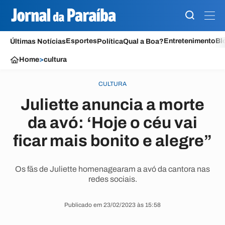
Esportes
Entretenimento
Bl
Últimas Notícias
Política
Qual a Boa?
Home
>
cultura
CULTURA
Juliette anuncia a morte
da avó: ‘Hoje o céu vai
ficar mais bonito e alegre”
Os fãs de Juliette homenagearam a avó da cantora nas
redes sociais.
Publicado em 23/02/2023 às 15:58