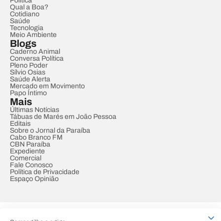
Política
Qual a Boa?
Cotidiano
Saúde
Tecnologia
Meio Ambiente
Blogs
Caderno Animal
Conversa Política
Pleno Poder
Sílvio Osias
Saúde Alerta
Mercado em Movimento
Papo Íntimo
Mais
Últimas Notícias
Tábuas de Marés em João Pessoa
Editais
Sobre o Jornal da Paraíba
Cabo Branco FM
CBN Paraíba
Expediente
Comercial
Fale Conosco
Política de Privacidade
Espaço Opinião
© REDE PARAÍBA DE COMUNICAÇÃO