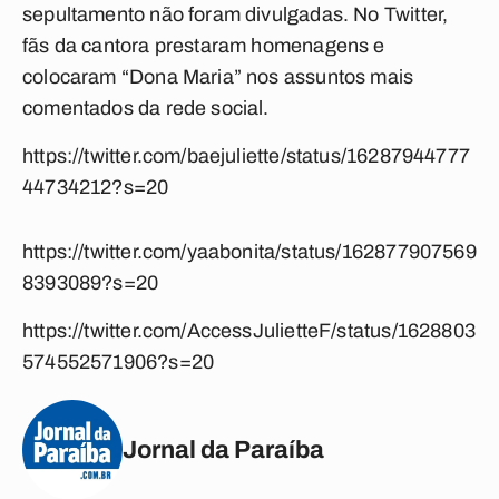
sepultamento não foram divulgadas. No Twitter,
fãs da cantora prestaram homenagens e
colocaram “Dona Maria” nos assuntos mais
comentados da rede social.
https://twitter.com/baejuliette/status/16287944777
44734212?s=20
https://twitter.com/yaabonita/status/162877907569
8393089?s=20
https://twitter.com/AccessJulietteF/status/1628803
574552571906?s=20
Jornal da Paraíba