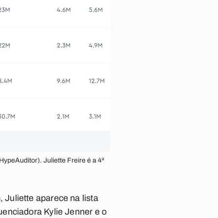
peAuditor). Juliette Freire é a 4ª
uliette aparece na lista
uenciadora Kylie Jenner e o