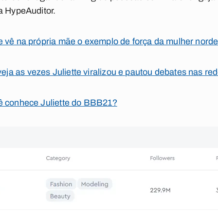
a HypeAuditor.
vê na própria mãe o exemplo de força da mulher norde
s vezes Juliette viralizou e pautou debates nas red
 conhece Juliette do BBB21?